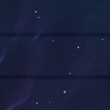
软启动控制柜