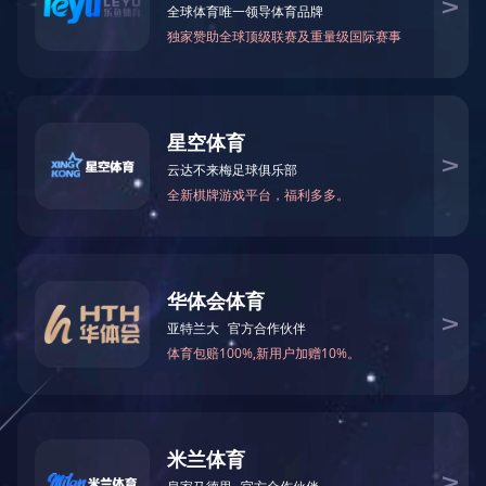
气动隔膜泵口径选择：分为￠10mm(3/8")、
￠15mm(1/2")、￠25mm(1")、￠40mm( 1 1/2")、
￠50mm(2")、￠65mm( 2 1/2")、￠80mm(3")、
￠100mm(4")、￠125mm(5")。
2.气动隔膜泵泵体材质选择：分为铝合金、铸铁、不
锈钢（201 304 316 316L）、工程塑料、氟塑料、铸
铁衬氟、铸铁衬胶
3.气动隔膜泵膜片材质选择：分别采用聚醚弹性体橡
胶、丁晴橡胶、氯丁橡胶、三元乙丙橡胶、氟橡胶、
聚氨酯、聚四氟乙烯、进口膜片。以满足不同用户的
需要。该泵自投产以来，已被石油、化工、电子、陶
瓷、纺织、油漆、制药机械系统单位采用，安置在各
种特殊场合，用来抽送各种常规泵不能抽吸的介质